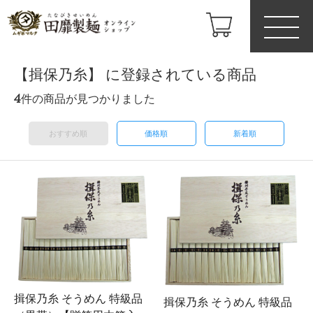
【揖保乃糸】 に登録されている商品
4
件の商品が見つかりました
おすすめ順
価格順
新着順
揖保乃糸 そうめん 特級品
揖保乃糸 そうめん 特級品