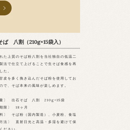
ば 八割（210g×15袋入）
れた上質のそば粉八割を当社独自の低温二
製法で仕立て上げることで生そば食感を再
した。
甘皮を多く挽き込んだそば粉を使用してお
ので、そば本来の風味が楽しめます。
量〕 出石そば 八割 210g×15袋
期限〕 18ヶ月
料〕 そば粉（国内製造）、小麦粉、食塩
方法〕 直射日光と高温・多湿を避けて保
ください。