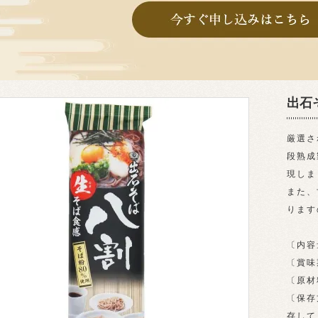
出石そ
厳選さ
段熟成
現しま
また、
ります
〔内容
〔賞味
〔原材
〔保存
存して