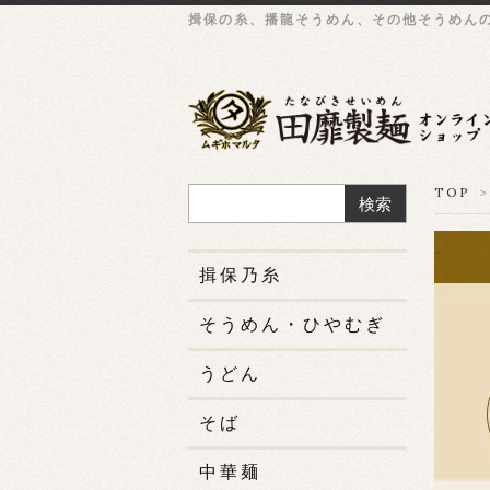
揖保の糸、播龍そうめん、その他そうめん
TOP
>
検索
揖保乃糸
そうめん・ひやむぎ
うどん
そば
中華麺