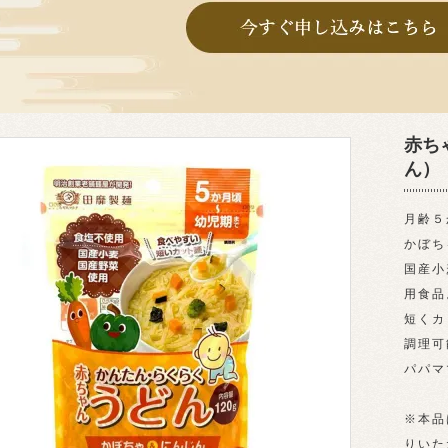
赤ち
ん）
月齢５
かぼち
国産小
用食品
短くカ
調理可
パパマ
※本品
りいた