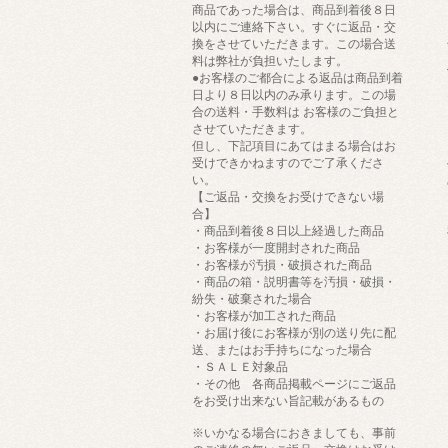
商品であった場合は、商品到着後８日
以内にご連絡下さい。すぐに返品・交
換をさせていただきます。この場合送
料は弊社が負担いたします。
●お客様のご都合による返品は商品到着
日より８日以内のみ承ります。この場
合の送料・手数料は お客様のご負担と
させていただきます。
但し、下記項目にあてはまる場合はお
受けできかねますのでご了承くださ
い。
【ご返品・交換をお受けできない場
合】
・商品到着後８日以上経過した商品
・お客様が一度開封された商品
・お客様が汚損・破損された商品
・商品の箱・説明書等を汚損・破損・
紛失・破棄された場合
・お客様が加工された商品
・お届け後にお客様が別の送り先に配
送、またはお手持ちになった場合
・ＳＡＬＥ対象品
・その他 各商品掲載ページにご返品
をお受け出来ない旨記載があるもの
※いかなる場合におきましても、事前