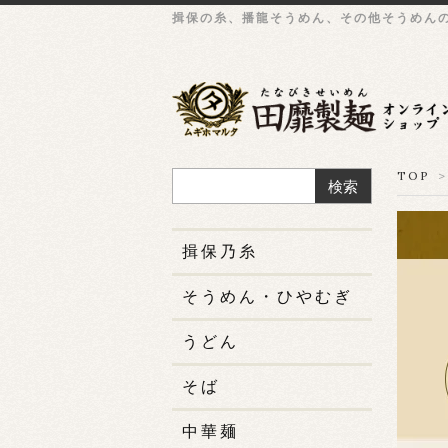
揖保の糸、播龍そうめん、その他そうめん
TOP
>
検索
揖保乃糸
そうめん・ひやむぎ
うどん
そば
中華麺