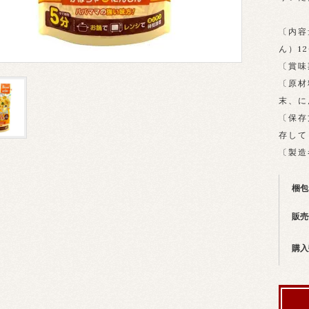
〔内容
ん）12
〔賞味
〔原材
末、に
〔保存
存して
〔製造
梱包
販売
購入