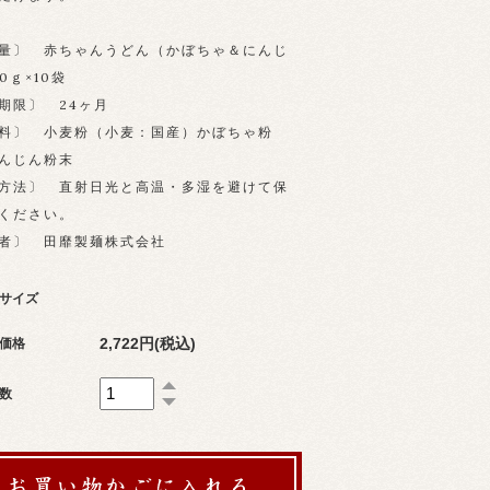
量〕 赤ちゃんうどん（かぼちゃ＆にんじ
0ｇ×10袋
期限〕 24ヶ月
料〕 小麦粉（小麦：国産）かぼちゃ粉
んじん粉末
方法〕 直射日光と高温・多湿を避けて保
ください。
者〕 田靡製麺株式会社
サイズ
2,722円(税込)
価格
数